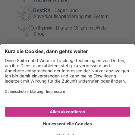
Zusatzverkäufen
BestRX
- Lager- und
Abverkauftsoptimierung mit System
e-ffizin®
- Digitale Offizin mit Web-
Shop
Sitemap
Datenschutz
Hinweisgebersystem