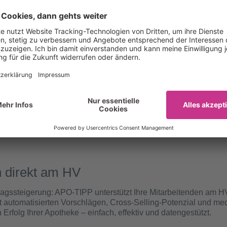
dokumentieren
hen Dienstleistungen und erschließen Sie neue Ertragspotenzia
onsanalysen durch – digital unterstützt, automatisiert dokumenti
e im HV und honorierbare Leistungen in Ihrer Apotheke.
ngebot anfordern
 direkt am HV
tragssteigerung: APO-TIPP unterstützt Ihre Mitarbeitenden am H
it automatisierten Vorschlägen, Cross-Selling-Potenzial und med
Erfolg Ihrer Apotheke – einfach, effektiv und datengestützt.