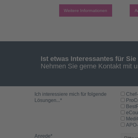
Weitere Informationen
A
Ist etwas Interessantes für Sie
Nehmen Sie gerne Kontakt mit u
Ich interessiere mich für folgende
Chef-
Lösungen...
*
ProC
Best
eCou
Medi
APO-
Anrede
*