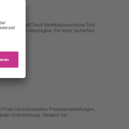
le: mit dem MediCheck Medikationsanalyse-Tool
ert und sicher übertragbar. Für mehr Sicherheit
V-Platz mit individuellen Produktempfehlungen,
ialer Unterstützung. Steigern Sie