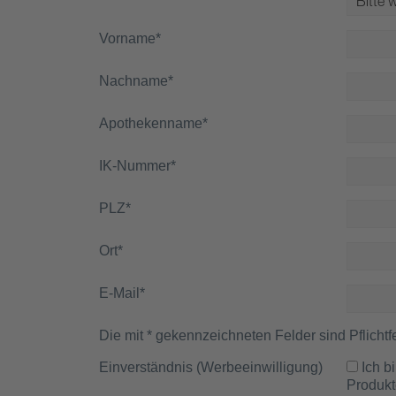
Vorname
*
Nachname
*
Apothekenname
*
IK-Nummer
*
PLZ
*
Ort
*
E-Mail
*
Die mit * gekennzeichneten Felder sind Pflichtfe
Einverständnis (Werbeeinwilligung)
Ich bin damit einverstanden, dass mich die Unternehmen der NOVENTI Group per Telefon, E-Mail oder Post über
Produkt