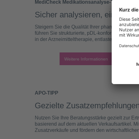
MediCheck Medikationsanalyse-Tool
Sicher analysieren, einfach 
Steigern Sie die Qualität Ihrer pharmazeutisc
führen Sie strukturierte, pDL-konforme Medikati
in der Arzneimitteltherapie, entlastete Prozess
Weitere Informationen
A
APO-TIPP
Gezielte Zusatzempfehlungen
Nutzen Sie Ihre Beratungsstärke gezielt zur Er
basierend auf dem aktuellen Verkaufsartikel. M
Zusatzverkäufe und fördern den wirtschaftlichen 