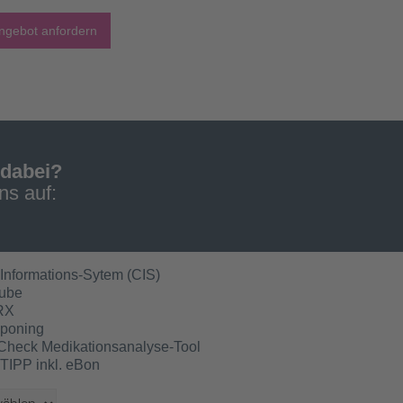
ngebot anfordern
 dabei?
ns auf:
Informations-Sytem (CIS)
ube
RX
poning
Check Medikationsanalyse-Tool
TIPP inkl. eBon